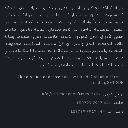
جولة أخّاذة مع كل رشة من عطور ريتشموند بارك لندن. يأخذك
"ريتشموند بارك" في رحلة عطرية إلى قلب بريطانيا العريقة، حيث كل
قطرة تحمل تراثاً وأناقة انكليزية. يقدم موقعنا تشكيلة واسعة من
العطور البريطانية الفاخرة التي تتميز بجودتها العالية وتنوعها لتناسب
جميع الأذواق. نحن فخورون بتقديم خلاصات عطرية صممت بعناية
فائقة لتمنحك التميز والتفرد في كلّ مناسبة. استكشف مجموعتنا
الانتقائية واستمتع بتجربة شراء استثنائية مع خدماتنا المتكاملة بما في
ذلك استشارات العطور وخيارات الشحن المرنة. "ريتشموند بارك"،
حيث يلتقي الإرث البريطاني بالحداثة في زجاجة عطر.
Head office address:
Southwark, 70 Colombo Street,
London, SE1 8DP
بريد إلكتروني:
info@richmondperfumes.co.uk
هاتف:
+44 7917 159799
واتس اب:
+44 7917 159799